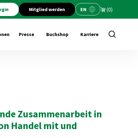
(0)
ogin
Mitglied werden
EN
onen
Presse
Buchshop
Karriere
öffnen für Veranstaltungen
Untermenü öffnen für Presse
Untermenü öffnen für Buchs
nde Zusammenarbeit in
on Handel mit und