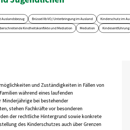
t Auslandsbezug
Brüssel IIb VO/ Unterbringung im Ausland
Kinderschutz im Au
züberschreitende Kindheitskonflikte und Mediation
Mediation
Kindesentführung
möglichkeiten und Zuständigkeiten in Fällen von
amilien während eines laufenden
r Minderjährige bei bestehender
en, stehen Fachkräfte vor besonderen
den der rechtliche Hintergrund sowie konkrete
rstellung des Kinderschutzes auch über Grenzen