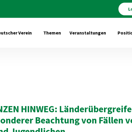
L
utscher Verein
Themen
Veranstaltungen
Positi
Untermenü öffnen für Deutscher Verein
Untermenü 
NZEN HINWEG: Länderübergreife
sonderer Beachtung von Fällen v
nd Jugendlichen