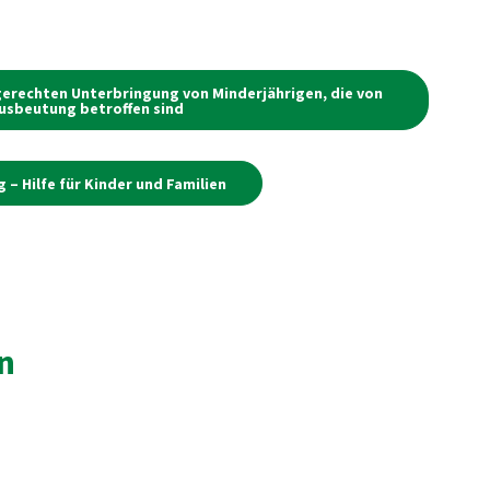
erechten Unterbringung von Minderjährigen, die von
usbeutung betroffen sind
g – Hilfe für Kinder und Familien
n