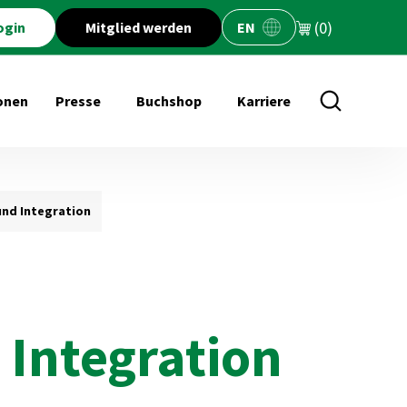
(0)
ogin
Mitglied werden
EN
onen
Presse
Buchshop
Karriere
öffnen für Veranstaltungen
Untermenü öffnen für Presse
Untermenü öffnen für Buchs
und Integration
 Integration