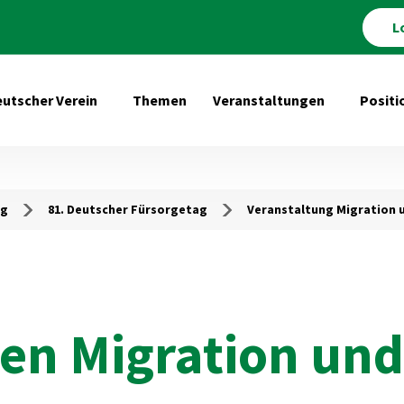
L
utscher Verein
Themen
Veranstaltungen
Positi
Untermenü öffnen für Deutscher Verein
Untermenü 
ag
81. Deutscher Fürsorgetag
Veranstaltung Migration 
en Migration und