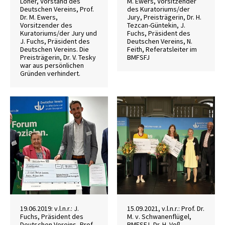
Löher, Vorstand des
M. Ewers, Vorsitzender
Deutschen Vereins, Prof.
des Kuratoriums/der
Dr. M. Ewers,
Jury, Preisträgerin, Dr. H.
Vorsitzender des
Tezcan-Güntekin, J.
Kuratoriums/der Jury und
Fuchs, Präsident des
J. Fuchs, Präsident des
Deutschen Vereins, N.
Deutschen Vereins. Die
Feith, Referatsleiter im
Preisträgerin, Dr. V. Tesky
BMFSFJ
war aus persönlichen
Gründen verhindert.
19.06.2019: v.l.n.r.: J.
15.09.2021, v.l.n.r.: Prof. Dr.
Fuchs, Präsident des
M. v. Schwanenflügel,
Deutschen Vereins, Prof.
BMFSFJ, Dr. H. Voß,