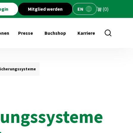
(0)
ogin
Mitglied werden
EN
onen
Presse
Buchshop
Karriere
öffnen für Veranstaltungen
Untermenü öffnen für Presse
Untermenü öffnen für Buchs
Sicherungssysteme
erungssysteme