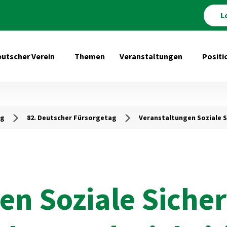
L
utscher Verein
Themen
Veranstaltungen
Positi
Untermenü öffnen für Deutscher Verein
Untermenü 
ag
82. Deutscher Fürsorgetag
Veranstaltungen Soziale 
en Soziale Sich