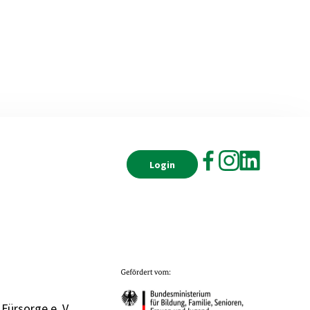
Login
 Fürsorge e. V.