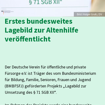
Credit
Bild: Holger Groß / DV
Erstes bundesweites
Lagebild zur Altenhilfe
veröffentlicht
Der Deutsche Verein für öffentliche und private
Fürsorge e.V. ist Träger des vom Bundesministerium
für Bildung, Familie, Senioren, Frauen und Jugend
(BMBFSFJ) geförderten Projekts „Lagebild zur
Umsetzung des § 71 SGB XII“.