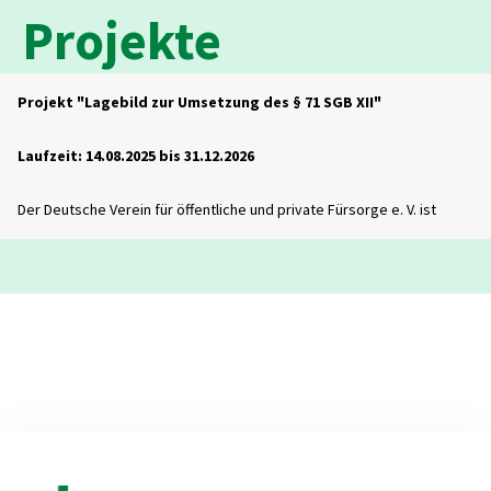
Projekte
Projekt "Lagebild zur Umsetzung des § 71 SGB XII"
Laufzeit: 14.08.2025 bis 31.12.2026
Der Deutsche Verein für öffentliche und private Fürsorge e. V. ist
Träger des vom Bundesministerium für Bildung, Familie, Senioren,
Frauen und Jugend (BMBFSFJ) geförderten Projekts „Lagebild zur
Umsetzung des § 71 SGB XII“.
Ziel des Projektes ist es, eine bundesländerübergreifende Erhebung
durchzuführen, die eine repräsentative Darstellung a) zu
Altenhilfeangebote und -strukturen, d.h. über die fachlich-inhaltliche
Umsetzung der Altenhilfe gemäß § 71 Abs. 2 SGB XII in Deutschland
sowie b) zur Altenhilfeplanung und dessen Grundlagen (z.B.
Landesgesetze, Ausführungsbestimmungen) liefert.