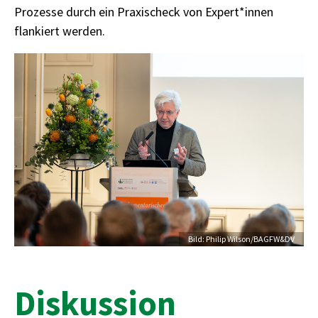
Prozesse durch ein Praxischeck von Expert*innen
flankiert werden.
Credit
Bild: Philip Wilson/BAGFW&DV
Diskussion