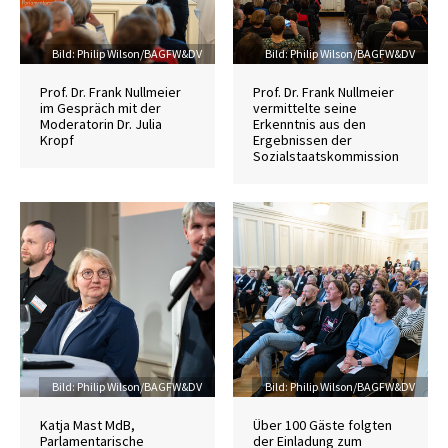
Credit
Bild: Philip Wilson/BAGFW&DV
Credit
Bild: Philip Wilson/BAGFW&DV
Prof. Dr. Frank Nullmeier
Prof. Dr. Frank Nullmeier
im Gespräch mit der
vermittelte seine
Moderatorin Dr. Julia
Erkenntnis aus den
Kropf
Ergebnissen der
Sozialstaatskommission
Credit
Bild: Philip Wilson/BAGFW&DV
Credit
Bild: Philip Wilson/BAGFW&DV
Katja Mast MdB,
Über 100 Gäste folgten
Parlamentarische
der Einladung zum