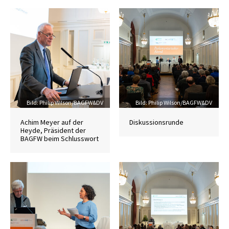
Credit
Bild: Philip Wilson/BAGFW&DV
Credit
Bild: Philip Wilson/BAGFW&DV
Achim Meyer auf der
Diskussionsrunde
Heyde, Präsident der
BAGFW beim Schlusswort