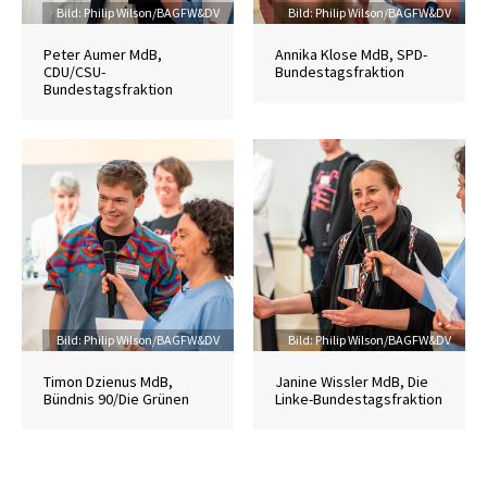
Credit
Bild: Philip Wilson/BAGFW&DV
Credit
Bild: Philip Wilson/BAGFW&DV
Peter Aumer MdB,
Annika Klose MdB, SPD-
CDU/CSU-
Bundestagsfraktion
Bundestagsfraktion
Credit
Bild: Philip Wilson/BAGFW&DV
Credit
Bild: Philip Wilson/BAGFW&DV
Timon Dzienus MdB,
Janine Wissler MdB, Die
Bündnis 90/Die Grünen
Linke-Bundestagsfraktion