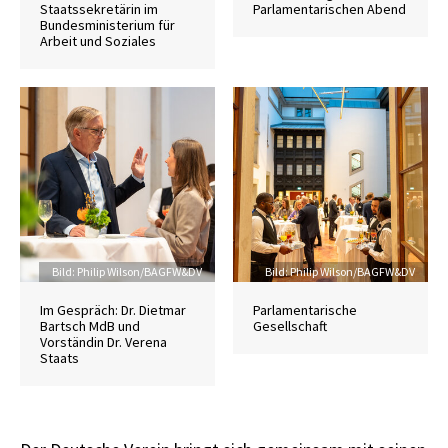
Staatssekretärin im
Parlamentarischen Abend
Bundesministerium für
Arbeit und Soziales
Credit
Bild: Philip Wilson/BAGFW&DV
Credit
Bild: Philip Wilson/BAGFW&DV
Im Gespräch: Dr. Dietmar
Parlamentarische
Bartsch MdB und
Gesellschaft
Vorständin Dr. Verena
Staats