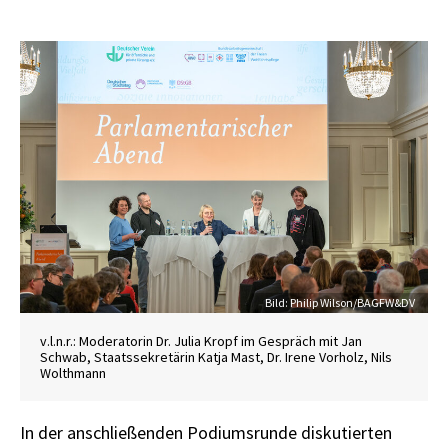
Credit
Bild: Philip Wilson/BAGFW&DV
v.l.n.r.: Moderatorin Dr. Julia Kropf im Gespräch mit Jan
Schwab, Staatssekretärin Katja Mast, Dr. Irene Vorholz, Nils
Wolthmann
In der anschließenden Podiumsrunde diskutierten