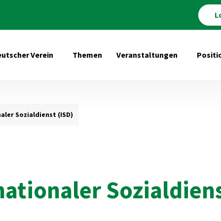
L
utscher Verein
Themen
Veranstaltungen
Positi
Untermenü öffnen für Deutscher Verein
Untermenü 
aler Sozialdienst (ISD)
ationaler Sozialdiens