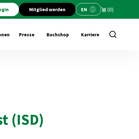
(0)
ogin
Mitglied werden
EN
onen
Presse
Buchshop
Karriere
öffnen für Veranstaltungen
Untermenü öffnen für Presse
Untermenü öffnen für Buchs
t (ISD)