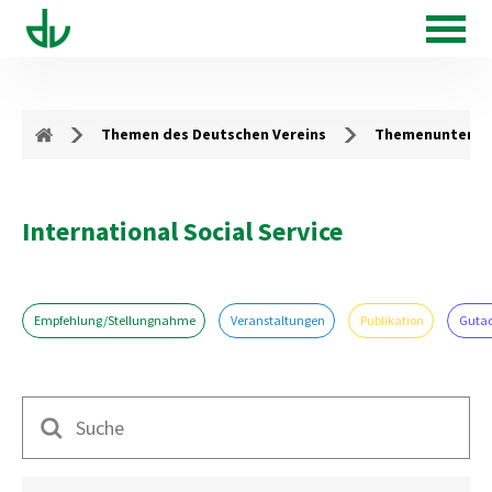
Themen des Deutschen Vereins
Themenunterse
International Social Service
Empfehlung/Stellungnahme
Veranstaltungen
Publikation
Guta
Suche