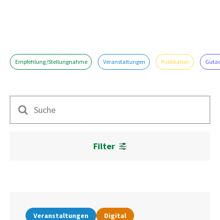
Empfehlung/Stellungnahme
Veranstaltungen
Publikation
Guta
Suche
Filter
Veranstaltungen
Digital