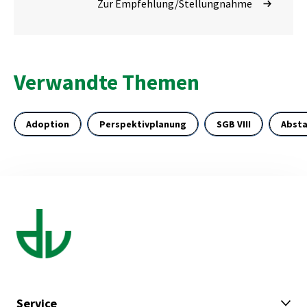
Zur Empfehlung/Stellungnahme
Verwandte Themen
Adoption
Perspektivplanung
SGB VIII
Abst
Service