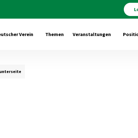
L
utscher Verein
Themen
Veranstaltungen
Positi
Untermenü öffnen für Deutscher Verein
Untermenü 
nterseite