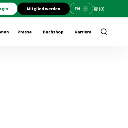
(0)
ogin
Mitglied werden
EN
onen
Presse
Buchshop
Karriere
öffnen für Veranstaltungen
Untermenü öffnen für Presse
Untermenü öffnen für Buchs