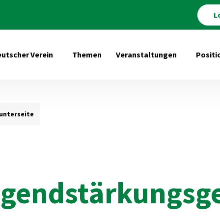
L
utscher Verein
Themen
Veranstaltungen
Positi
Untermenü öffnen für Deutscher Verein
Untermenü 
nterseite
ugendstärkungsge