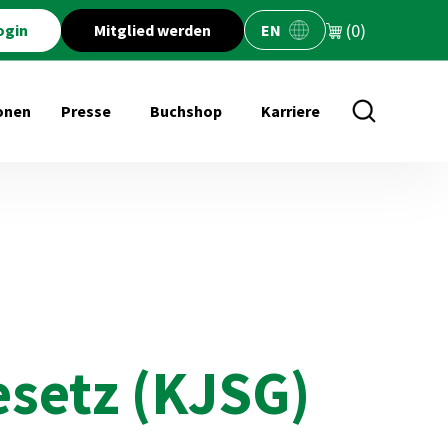
(0)
ogin
Mitglied werden
EN
onen
Presse
Buchshop
Karriere
öffnen für Veranstaltungen
Untermenü öffnen für Presse
Untermenü öffnen für Buchs
setz (KJSG)