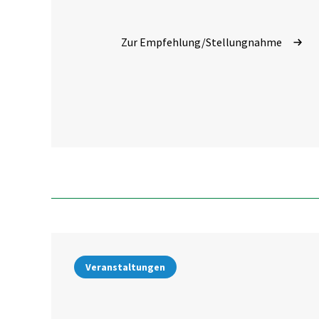
Jugendhilfestrukturreformgesetz – 1.
KJHSRG)
Zur Empfehlung/Stellungnahme
Veranstaltungen