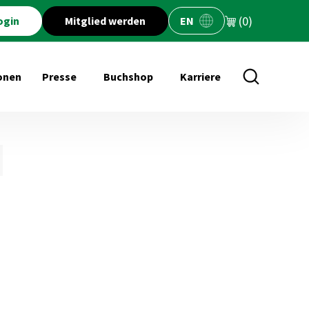
(0)
ogin
Mitglied werden
EN
onen
Presse
Buchshop
Karriere
öffnen für Veranstaltungen
Untermenü öffnen für Presse
Untermenü öffnen für Buchs