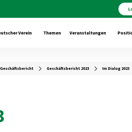
L
utscher Verein
Themen
Veranstaltungen
Positi
Untermenü öffnen für Deutscher Verein
Untermenü 
Geschäftsbericht
Geschäftsbericht 2023
Im Dialog 2023
3