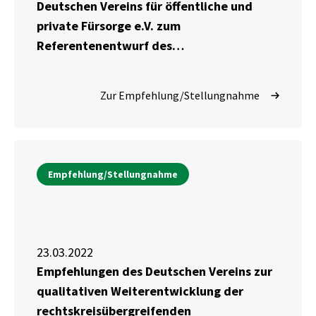
Deutschen Vereins für öffentliche und
private Fürsorge e.V. zum
Referentenentwurf des
Bundesministeriums für Arbeit und
Soziales eines Gesetzes zur Stärkung der
Zur Empfehlung/Stellungnahme
Aus- und Weiterbildungsförderung und
Einführung einer Bildungszeit
(Weiterbildungsgesetz) vom 16.
Dezember 2022
Empfehlung/Stellungnahme
23.03.2022
Empfehlungen des Deutschen Vereins zur
qualitativen Weiterentwicklung der
rechtskreisübergreifenden