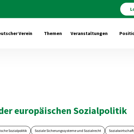
L
utscher Verein
Themen
Veranstaltungen
Positi
Untermenü öffnen für Deutscher Verein
Untermenü 
der europäischen Sozialpolitik
sche Sozialpolitik
Soziale Sicherungssysteme und Sozialrecht
Sozialwirtschaft