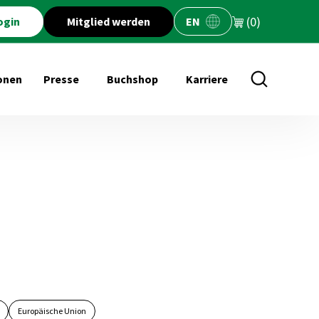
(0)
ogin
Mitglied werden
EN
onen
Presse
Buchshop
Karriere
öffnen für Veranstaltungen
Untermenü öffnen für Presse
Untermenü öffnen für Buchs
Europäische Union