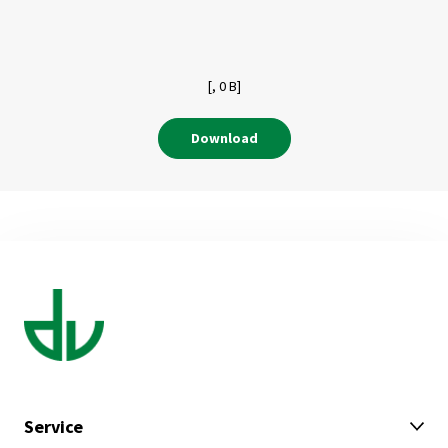
[,
0 B]
Download
Service