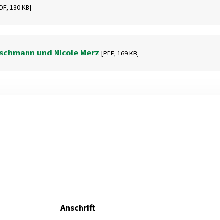
DF,
130 KB]
schmann und Nicole Merz
[PDF,
169 KB]
Anschrift