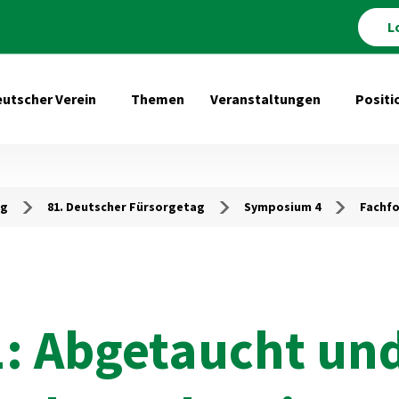
L
utscher Verein
Themen
Veranstaltungen
Positi
Untermenü öffnen für Deutscher Verein
Untermenü 
ag
81. Deutscher Fürsorgetag
Symposium 4
Fachfo
: Abgetaucht un