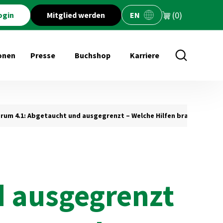
(0)
ogin
Mitglied werden
EN
onen
Presse
Buchshop
Karriere
öffnen für Veranstaltungen
Untermenü öffnen für Presse
Untermenü öffnen für Buchs
rum 4.1: Abgetaucht und ausgegrenzt – Welche Hilfen brauchen jun
d ausgegrenzt