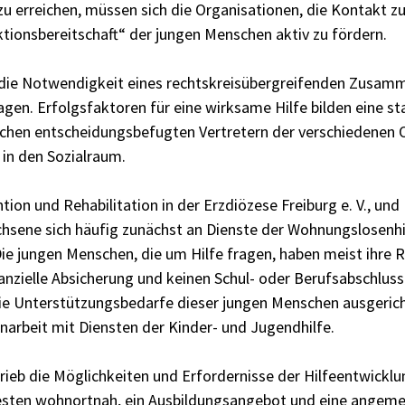
zu erreichen, müssen sich die Organisationen, die Kontakt z
ktionsbereitschaft“ der jungen Menschen aktiv zu fördern.
te die Notwendigkeit eines rechtskreisübergreifenden Zusa
agen. Erfolgsfaktoren für eine wirksame Hilfe bilden eine st
schen entscheidungsbefugten Vertretern der verschiedenen 
 in den Sozialraum.
n und Rehabilitation in der Erzdiözese Freiburg e. V., un
chsene sich häufig zunächst an Dienste der Wohnungslosenhi
 Die jungen Menschen, die um Hilfe fragen, haben meist ihre
nanzielle Absicherung und keinen Schul- oder Berufsabschlus
die Unterstützungsbedarfe dieser jungen Menschen ausgeric
arbeit mit Diensten der Kinder- und Jugendhilfe.
ieb die Möglichkeiten und Erfordernisse der Hilfeentwicklu
esten wohnortnah, ein Ausbildungsangebot und eine angem