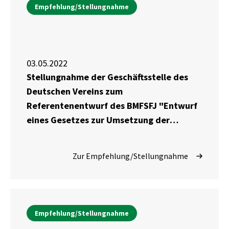
Empfehlung/Stellungnahme
03.05.2022
Stellungnahme der Geschäftsstelle des
Deutschen Vereins zum
Referentenentwurf des BMFSFJ "Entwurf
eines Gesetzes zur Umsetzung der
Richtlinie (EU) 2019/1158 des
Europäischen Parlaments und des Rates
Zur Empfehlung/Stellungnahme
vom 20. Juni 2019 zur Vereinbarkeit von
Beruf und Privatleben für Eltern und
pflegende Angehörige und zur Aufhebung
der Richtlinie 2010/18/EU des Rates
Empfehlung/Stellungnahme
(Vereinbarkeitsrichtlinienumsetzungsgesetz