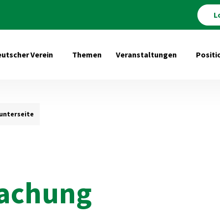
L
utscher Verein
Themen
Veranstaltungen
Positi
Untermenü öffnen für Deutscher Verein
Untermenü 
nterseite
fachung