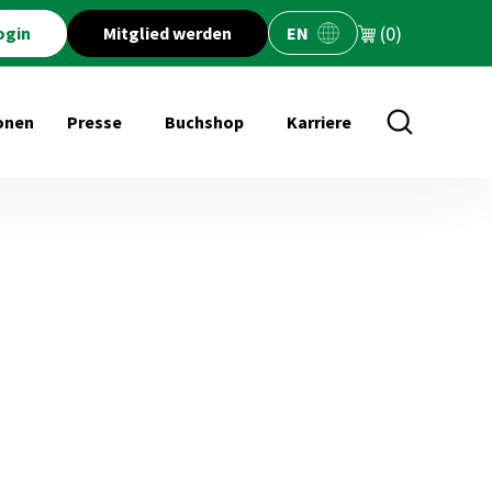
(0)
ogin
Mitglied werden
EN
onen
Presse
Buchshop
Karriere
öffnen für Veranstaltungen
Untermenü öffnen für Presse
Untermenü öffnen für Buchs