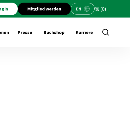
(0)
ogin
Mitglied werden
EN
onen
Presse
Buchshop
Karriere
öffnen für Veranstaltungen
Untermenü öffnen für Presse
Untermenü öffnen für Buchs