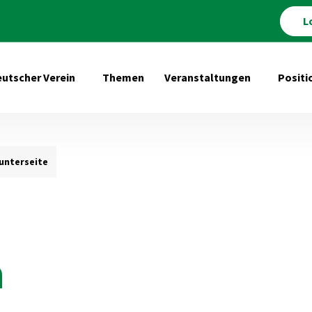
L
utscher Verein
Themen
Veranstaltungen
Positi
Untermenü öffnen für Deutscher Verein
Untermenü 
nterseite
n