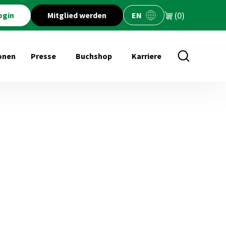
(0)
ogin
Mitglied werden
EN
onen
Presse
Buchshop
Karriere
öffnen für Veranstaltungen
Untermenü öffnen für Presse
Untermenü öffnen für Buchs