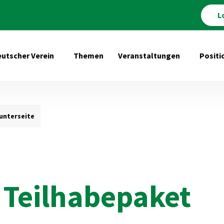
L
utscher Verein
Themen
Veranstaltungen
Positi
Untermenü öffnen für Deutscher Verein
Untermenü 
nterseite
 Teilhabepaket