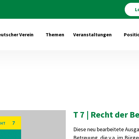
L
utscher Verein
Themen
Veranstaltungen
Positi
Untermenü öffnen für Deutscher Verein
Untermenü 
T 7 | Recht der 
Diese neu bearbeitete Ausgab
Betreuung, die v.a. im Bürge