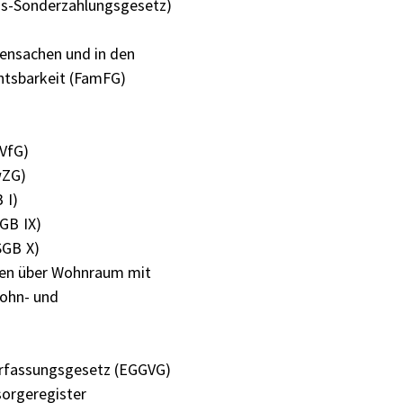
chs-Sonderzahlungsgesetz)
iensachen und in den
chtsbarkeit (FamFG)
wVfG)
wZG)
 I)
GB IX)
SGB X)
ägen über Wohnraum mit
Wohn- und
erfassungsgesetz (EGGVG)
sorgeregister