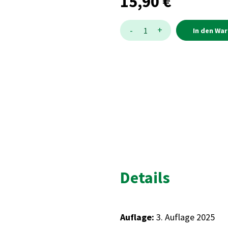
15,90 €
Menge:
Menge
+
-
1
In den Wa
Details
Auflage:
3. Auflage 2025