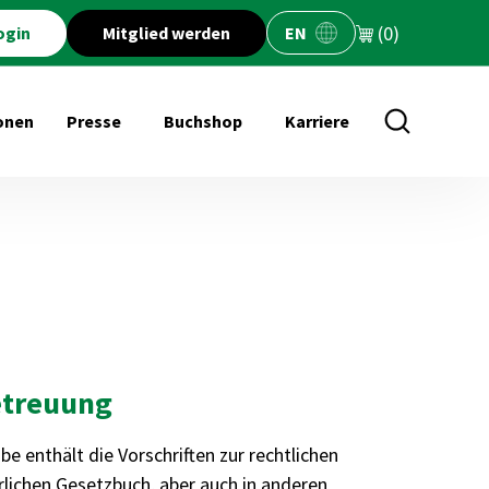
(0)
ogin
Mitglied werden
EN
onen
Presse
Buchshop
Karriere
öffnen für Veranstaltungen
Untermenü öffnen für Presse
Untermenü öffnen für Buchs
Betreuung
e enthält die Vorschriften zur rechtlichen
rlichen Gesetzbuch, aber auch in anderen