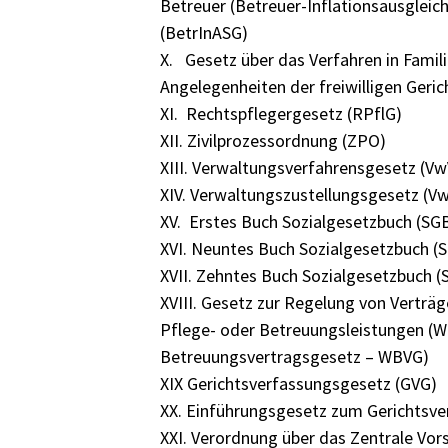
Betreuer (Betreuer-Inflationsausglei
(BetrInASG)
X. Gesetz über das Verfahren in Famil
Angelegenheiten der freiwilligen Geri
XI. Rechtspflegergesetz (RPflG)
XII. Zivilprozessordnung (ZPO)
XIII. Verwaltungsverfahrensgesetz (V
XIV. Verwaltungszustellungsgesetz (V
XV. Erstes Buch Sozialgesetzbuch (SGB
XVI. Neuntes Buch Sozialgesetzbuch (S
XVII. Zehntes Buch Sozialgesetzbuch (
XVIII. Gesetz zur Regelung von Vertr
Pflege- oder Betreuungsleistungen (
Betreuungsvertragsgesetz – WBVG)
XIX Gerichtsverfassungsgesetz (GVG)
XX. Einführungsgesetz zum Gerichtsv
XXI. Verordnung über das Zentrale Vor