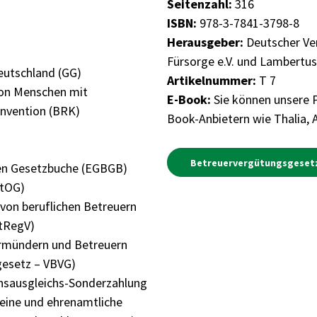
Seitenzahl:
316
ISBN:
978-3-7841-3798-8
Herausgeber:
Deutscher Ver
Fürsorge e.V. und Lambertus
eutschland (GG)
Artikelnummer:
T 7
von Menschen mit
E-Book:
Sie können unsere P
nvention (BRK)
Book-Anbietern wie Thalia,
Betreuervergütungsgeset
en Gesetzbuche (EGBGB)
BtOG)
 von beruflichen Betreuern
BtRegV)
Vormündern und Betreuern
gesetz – VBVG)
onsausgleichs-Sonderzahlung
reine und ehrenamtliche