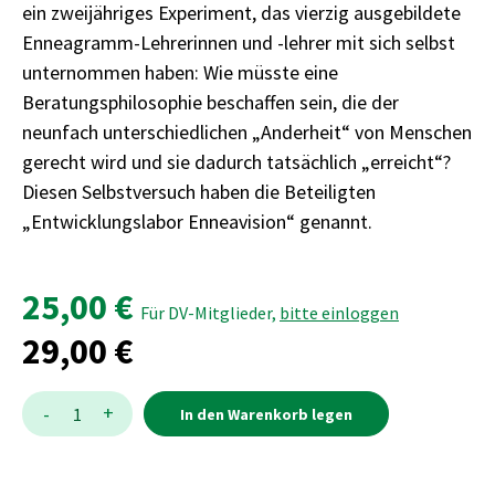
ein zweijähriges Experiment, das vierzig ausgebildete
Enneagramm-Lehrerinnen und -lehrer mit sich selbst
unternommen haben: Wie müsste eine
Beratungsphilosophie beschaffen sein, die der
neunfach unterschiedlichen „Anderheit“ von Menschen
gerecht wird und sie dadurch tatsächlich „erreicht“?
Diesen Selbstversuch haben die Beteiligten
„Entwicklungslabor Enneavision“ genannt.
25,00 €
Für DV-Mitglieder,
bitte einloggen
29,00 €
Menge:
Menge
+
-
1
In den Warenkorb legen