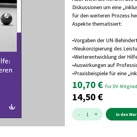
Diskussionen um eine „inklu
für den weiteren Prozess he
Aspekte thematisiert:
•Vorgaben der UN-Behinder
•Neukonzipierung des Leist
•Weiterentwicklung der Hilf
•Auswirkungen auf Professi
•Praxisbeispiele für eine „in
10,70 €
Für DV-Mitglied
14,50 €
Menge:
Menge
+
-
1
In den Wa