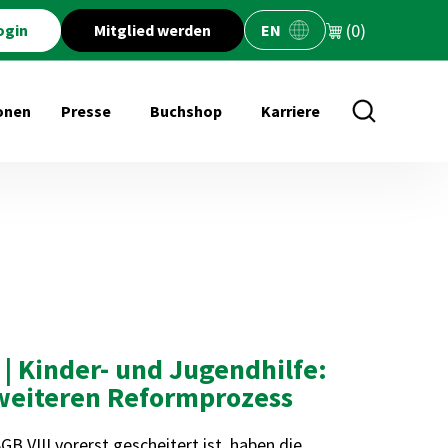
(0)
ogin
Mitglied werden
EN
onen
Presse
Buchshop
Karriere
öffnen für Veranstaltungen
Untermenü öffnen für Presse
Untermenü öffnen für Buchs
 | Kinder- und Jugendhilfe:
 weiteren Reformprozess
 VIII vorerst gescheitert ist, haben die