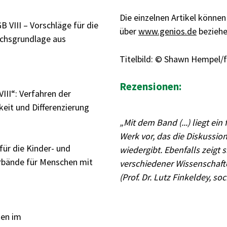
Die einzelnen Artikel können
 VIII – Vorschläge für die
über
www.genios.de
bezieh
uchsgrundlage aus
Titelbild: © Shawn Hempel/
Rezensionen:
III“: Verfahren der
hkeit und Differenzierung
„Mit dem Band (...) liegt ein
Werk vor, das die Diskussion
für die Kinder- und
wiedergibt. Ebenfalls zeigt
erbände für Menschen mit
verschiedener Wissenschafte
(Prof. Dr. Lutz Finkeldey, so
hen im