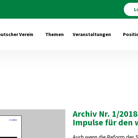
L
utscher Verein
Themen
Veranstaltungen
Positi
Untermenü öffnen für Deutscher Verein
Untermenü 
Archiv Nr. 1/2018
Impulse für den
Auch wenn die Reform des SGB