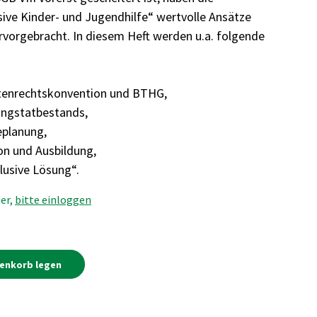
sive Kinder- und Jugendhilfe“ wertvolle Ansätze
rvorgebracht. In diesem Heft werden u.a. folgende
tenrechtskonvention und BTHG,
ungstatbestands,
eplanung,
on und Ausbildung,
klusive Lösung“.
er,
bitte einloggen
renkorb legen