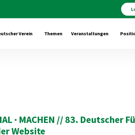
L
utscher Verein
Themen
Veranstaltungen
Positi
Untermenü öffnen für Deutscher Verein
Untermenü 
 · MACHEN // 83. Deutscher Fürs
der Website