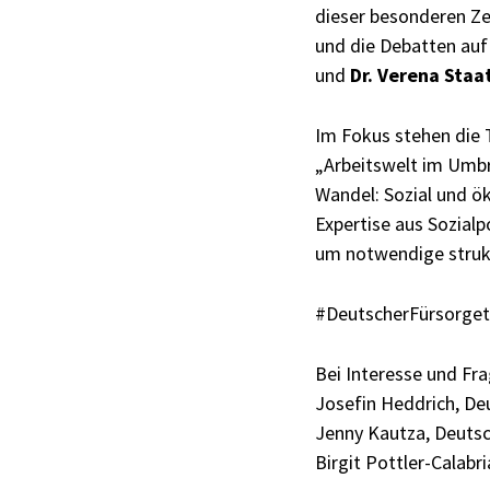
dieser besonderen Zei
und die Debatten auf
und
Dr. Verena Staa
Im Fokus stehen die 
„Arbeitswelt im Umbr
Wandel: Sozial und ök
Expertise aus Sozialp
um notwendige struk
#DeutscherFürsorge
Bei Interesse und Fr
Josefin Heddrich, Deu
Jenny Kautza, Deutsch
Birgit Pottler-Calab