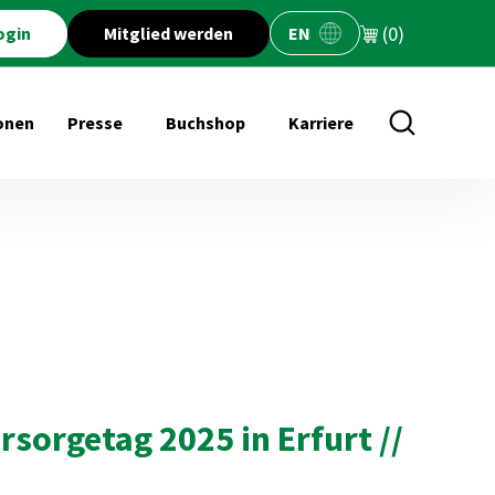
(0)
ogin
Mitglied werden
EN
onen
Presse
Buchshop
Karriere
öffnen für Veranstaltungen
Untermenü öffnen für Presse
Untermenü öffnen für Buchs
orgetag 2025 in Erfurt //