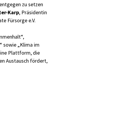
s entgegen zu setzen
ter-Karp
, Präsidentin
ate Fürsorge e.V.
ammenhalt“,
l“ sowie „Klima im
ine Plattform, die
den Austausch fördert,