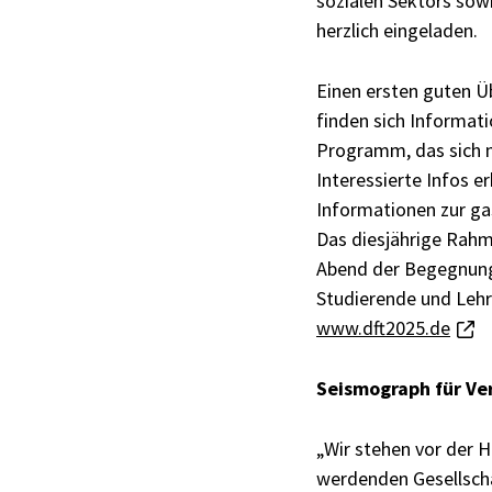
sozialen Sektors sow
herzlich eingeladen.
Einen ersten guten Ü
finden sich Informat
Programm, das sich n
Interessierte Infos e
Informationen zur ga
Das diesjährige Rahm
Abend der Begegnung. 
Studierende und Lehr
www.dft2025.de
Seismograph für Ve
„Wir stehen vor der 
werdenden Gesellscha