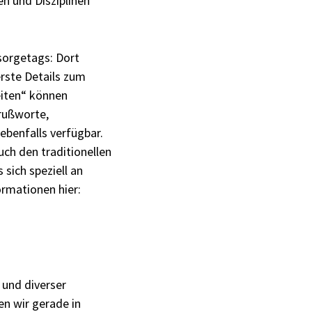
n und Disziplinen
sorgetags: Dort
rste Details zum
eiten“ können
Grußworte,
ebenfalls verfügbar.
ch den traditionellen
sich speziell an
ormationen hier:
 und diverser
n wir gerade in