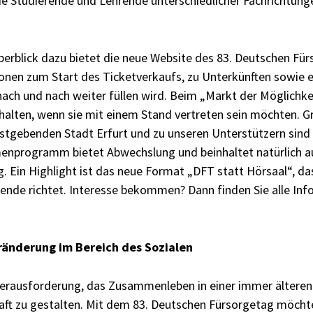
ie Studierende und Lehrende unterschiedlicher Fachrichtunge
berblick dazu bietet die neue Website des 83. Deutschen Für
ionen zum Start des Ticketverkaufs, zu Unterkünften sowie e
ach und nach weiter füllen wird. Beim „Markt der Möglichk
rhalten, wenn sie mit einem Stand vertreten sein möchten. 
stgebenden Stadt Erfurt und zu unseren Unterstützern sind 
enprogramm bietet Abwechslung und beinhaltet natürlich au
Ein Highlight ist das neue Format „DFT statt Hörsaal“, das 
ende richtet. Interesse bekommen? Dann finden Sie alle Inf
ränderung im Bereich des Sozialen
Herausforderung, das Zusammenleben in einer immer älteren
ft zu gestalten. Mit dem 83. Deutschen Fürsorgetag möchte