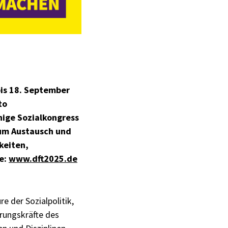
bis 18. September
to
ige Sozialkongress
 zum Austausch und
keiten,
e:
www.dft2025.de
e der Sozialpolitik,
hrungskräfte des