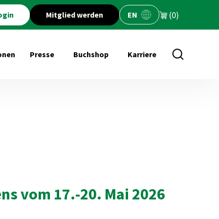
(0)
ogin
Mitglied werden
EN
onen
Presse
Buchshop
Karriere
öffnen für Veranstaltungen
Untermenü öffnen für Presse
Untermenü öffnen für Buchs
ns vom 17.-20. Mai 2026