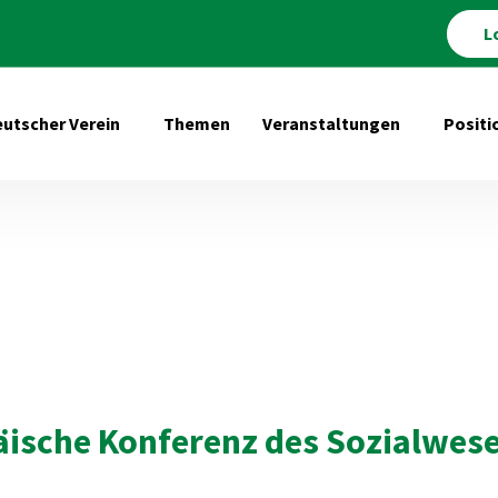
L
utscher Verein
Themen
Veranstaltungen
Positi
Untermenü öffnen für Deutscher Verein
Untermenü 
äische Konferenz des Sozialwese