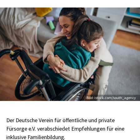
Credit
Bild: istock.com/south_agency
Der Deutsche Verein für öffentliche und private
Fürsorge e.V. verabschiedet Empfehlungen für eine
inklusive Familienbildung.