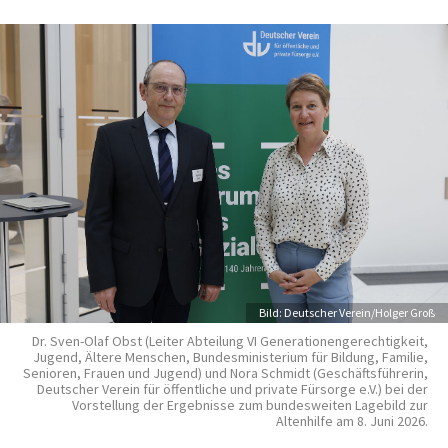
Credit
Bild: Deutscher Verein/Holger Groß
Dr. Sven-Olaf Obst (Leiter Abteilung VI Generationengerechtigkeit,
Jugend, Ältere Menschen, Bundesministerium für Bildung, Familie,
Senioren, Frauen und Jugend) und Nora Schmidt (Geschäftsführerin,
Deutscher Verein für öffentliche und private Fürsorge e.V.) bei der
Vorstellung der Ergebnisse zum bundesweiten Lagebild zur
Altenhilfe am 8. Juni 2026.