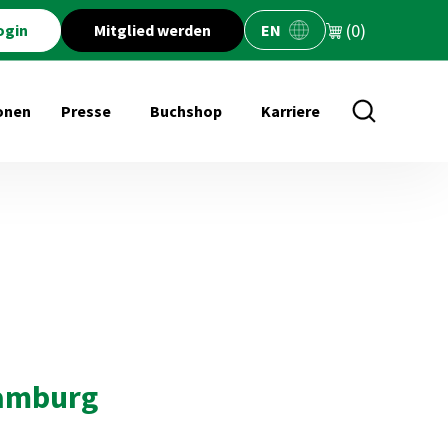
(0)
ogin
Mitglied werden
EN
onen
Presse
Buchshop
Karriere
öffnen für Veranstaltungen
Untermenü öffnen für Presse
Untermenü öffnen für Buchs
Hamburg