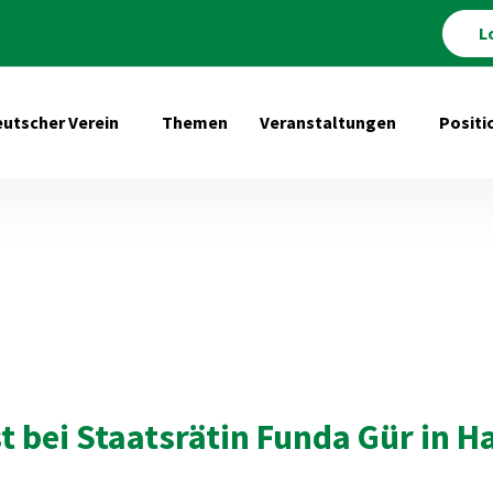
L
utscher Verein
Themen
Veranstaltungen
Positi
Untermenü öffnen für Deutscher Verein
Untermenü 
t bei Staatsrätin Funda Gür in 