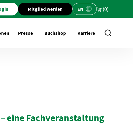
(0)
ogin
Mitglied werden
EN
onen
Presse
Buchshop
Karriere
öffnen für Veranstaltungen
Untermenü öffnen für Presse
Untermenü öffnen für Buchs
– eine Fachveranstaltung