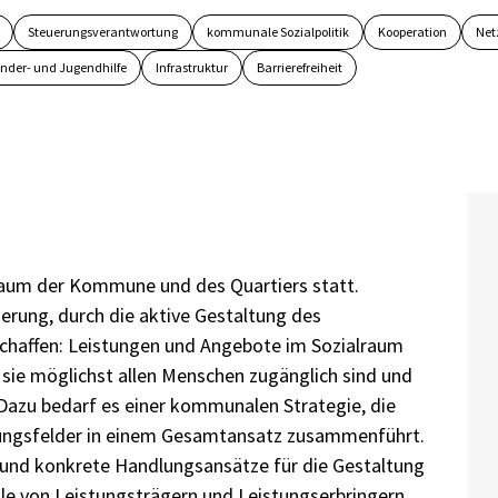
Steuerungsverantwortung
kommunale Sozialpolitik
Kooperation
Net
inder- und Jugendhilfe
Infrastruktur
Barrierefreiheit
raum der Kommune und des Quartiers statt.
erung, durch die aktive Gestaltung des
haffen: Leistungen und Angebote im Sozialraum
ie möglichst allen Menschen zugänglich sind und
azu bedarf es einer kommunalen Strategie, die
dlungsfelder in einem Gesamtansatz zusammenführt.
und konkrete Handlungsansätze für die Gestaltung
Rolle von Leistungsträgern und Leistungserbringern