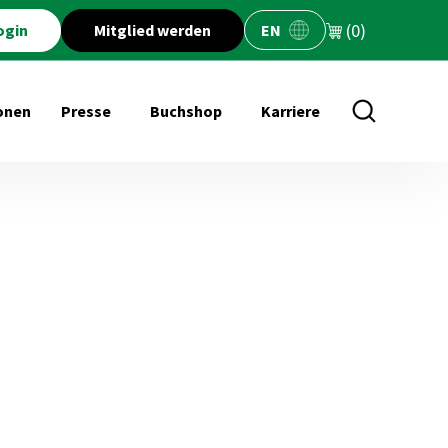
(0)
ogin
Mitglied werden
EN
onen
Presse
Buchshop
Karriere
öffnen für Veranstaltungen
Untermenü öffnen für Presse
Untermenü öffnen für Buchs