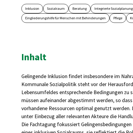
Inklusion
Sozialraum
Beratung
Integrierte Sozialplanung
Eingliederungshilfe für Menschen mit Behinderungen
Pflege
K
Inhalt
Gelingende Inklusion findet insbesondere im Nah
Kommunale Sozialpolitik steht vor der Herausford
Lebensumfeldes entsprechende Bedingungen zu sc
müssen aufeinander abgestimmt werden, so dass s
vorhandene Ressourcen optimal genutzt werden. D
unter Einbezug aller relevanten Akteure die Han
Die Fachtagung fokussiert Gelingensbedingungen 
eines inklusiven Sozialraums, sie reflektiert die 