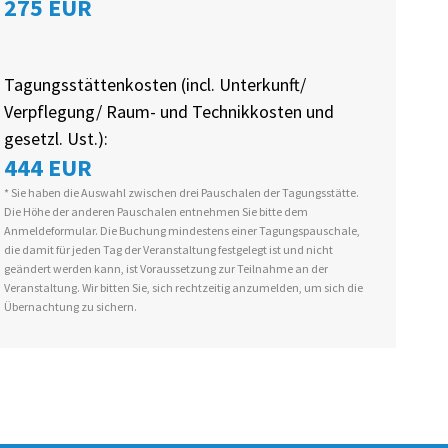
275 EUR
Tagungsstättenkosten (incl. Unterkunft/
Verpflegung/ Raum- und Technikkosten und
gesetzl. Ust.):
444 EUR
* Sie haben die Auswahl zwischen drei Pauschalen der Tagungsstätte.
Die Höhe der anderen Pauschalen entnehmen Sie bitte dem
Anmeldeformular. Die Buchung mindestens einer Tagungspauschale,
die damit für jeden Tag der Veranstaltung festgelegt ist und nicht
geändert werden kann, ist Voraussetzung zur Teilnahme an der
Veranstaltung. Wir bitten Sie, sich rechtzeitig anzumelden, um sich die
Übernachtung zu sichern.