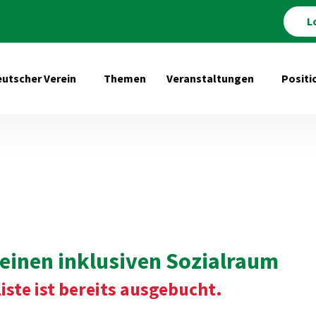
L
utscher Verein
Themen
Veranstaltungen
Positi
Untermenü öffnen für Deutscher Verein
Untermenü 
einen inklusiven Sozialraum
iste ist bereits ausgebucht.