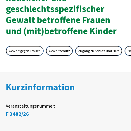
geschlechtsspezifischer
Gewalt betroffene Frauen
und (mit)betroffene Kinder
Gewalt gegen Frauen
Gewaltschutz
Zugang zu Schutz und Hilfe
Hä
Kurzinformation
Veranstaltungsnummer:
F 3482/26