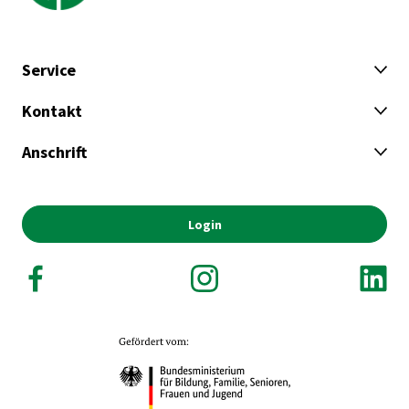
Service
Kontakt
Anschrift
Login