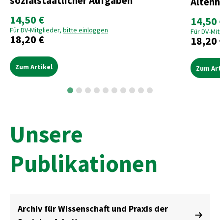
sozialstaatlicher Aufgaben
Altenh
14,50 €
14,50 
Für DV-Mitglieder,
bitte einloggen
Für DV-Mit
18,20 €
18,20 
Zum Artikel
Zum Art
Unsere
Publikationen
Archiv für Wissenschaft und Praxis der