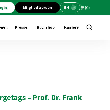
(0)
ogin
Mitglied werden
EN
onen
Presse
Buchshop
Karriere
öffnen für Veranstaltungen
Untermenü öffnen für Presse
Untermenü öffnen für Buchs
getags – Prof. Dr. Frank