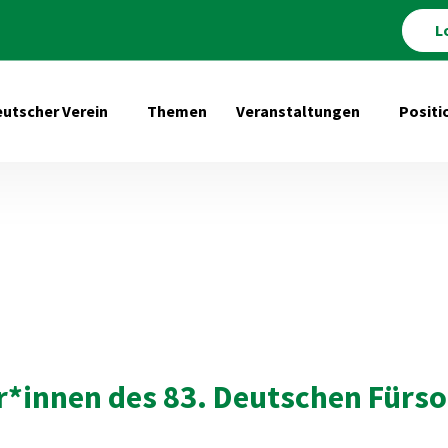
L
utscher Verein
Themen
Veranstaltungen
Positi
Untermenü öffnen für Deutscher Verein
Untermenü 
er*innen des 83. Deutschen Fürsor