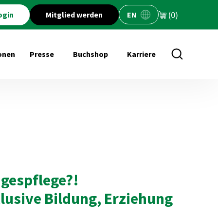
(0)
ogin
Mitglied werden
EN
onen
Presse
Buchshop
Karriere
öffnen für Veranstaltungen
Untermenü öffnen für Presse
Untermenü öffnen für Buchs
agespflege?!
lusive Bildung, Erziehung