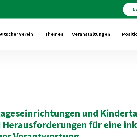
L
utscher Verein
Themen
Veranstaltungen
Positi
Untermenü öffnen für Deutscher Verein
Untermenü 
tageseinrichtungen und Kindert
Herausforderungen für eine ink
cher Verantwortung