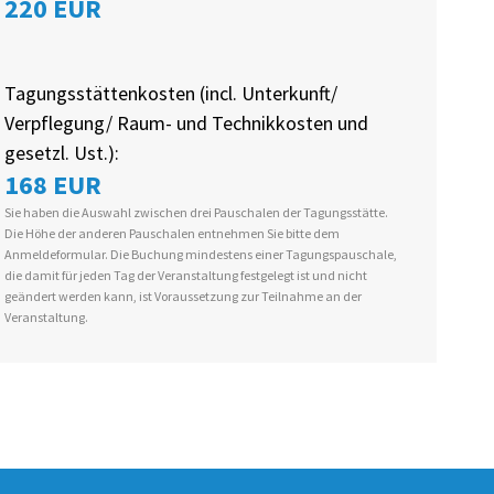
220 EUR
Tagungsstättenkosten (incl. Unterkunft/
Verpflegung/ Raum- und Technikkosten und
gesetzl. Ust.):
168 EUR
Sie haben die Auswahl zwischen drei Pauschalen der Tagungsstätte.
Die Höhe der anderen Pauschalen entnehmen Sie bitte dem
Anmeldeformular. Die Buchung mindestens einer Tagungspauschale,
die damit für jeden Tag der Veranstaltung festgelegt ist und nicht
geändert werden kann, ist Voraussetzung zur Teilnahme an der
Veranstaltung.