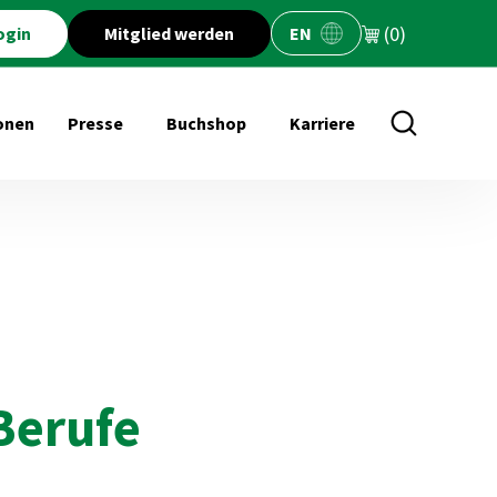
(0)
ogin
Mitglied werden
EN
onen
Presse
Buchshop
Karriere
öffnen für Veranstaltungen
Untermenü öffnen für Presse
Untermenü öffnen für Buchs
Berufe