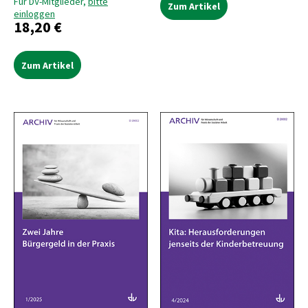
Für DV-Mitglieder,
bitte
Zum Artikel
einloggen
18,20 €
Zum Artikel