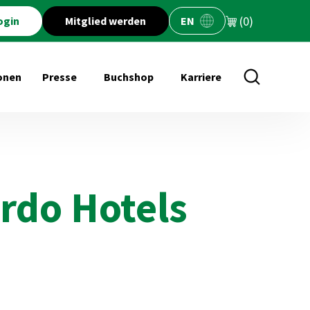
(0)
ogin
Mitglied werden
EN
onen
Presse
Buchshop
Karriere
öffnen für Veranstaltungen
Untermenü öffnen für Presse
Untermenü öffnen für Buchs
rdo Hotels