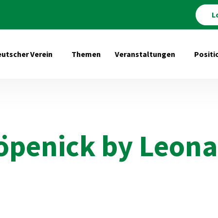
L
utscher Verein
Themen
Veranstaltungen
Positi
Untermenü öffnen für Deutscher Verein
Untermenü 
Köpenick by Leona